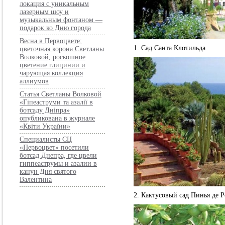
локация с уникальным
лазерным шоу и
музыкальным фонтаном —
подарок ко Дню города
Весна в Первоцвете:
1. Сад Санта Клотильда
цветочная корона Светланы
Волковой, роскошное
цветение глицинии и
чарующая коллекция
аллиумов
Статья Светланы Волковой
«Гіпеаструми та азалії в
ботсаду Дніпра»
опубликована в журнале
«Квіти України»
Специалисты СЦ
«Первоцвет» посетили
ботсад Днепра, где цвели
гиппеаструмы и азалии в
канун Дня святого
Валентина
2. Кактусовый сад Пинья де Р