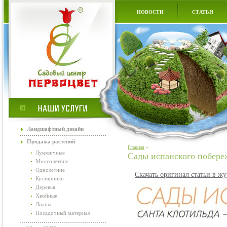
НОВОСТИ
СТАТЬИ
Ландшафтный дизайн
Продажа растений
Главная
»
Луковичные
Сады испанского побере
Многолетние
Однолетние
Скачать оригинал статьи в ж
Кустарники
Деревья
Хвойные
Лианы
Посадочный материал