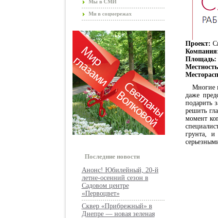
Мы в СМИ
Ми в соцмережах
Проект:
С
Компания
Площадь:
Местность
Месторасп
Многие и
даже пред
подарить з
решить гла
момент ког
специалис
грунта, и
серьезным
Последние новости
Анонс! Юбилейный, 20-й
летне-осенний сезон в
Садовом центре
«Первоцвет»
Сквер «Прибрежный» в
Днепре — новая зеленая