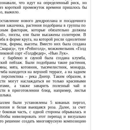
ознавали, что идут на определенный риск, но
ерез короткий промежуток времени пришлось бы
но, выжило.
ставление нового дендроплана и посадочного
ия заказчика, растения подобраны в группы по
жным факторам, которые обязательно должны
nil», пихты, ели были высажены солитером. В
мба в форме круга, на которой росли однолетние
еток, формы, высоты. Вместо них была создана
Смарагд», туя «Рейнголд», можжевельник «Голд
рликовой сорт «Голдфедер», «Нью Лук».
м с барбекю и сауной была создана клумба,
кий пейзаж. Были подобраны такие растения,
яны, мята, котовник, тысячелистник, монарда,
мба находится на верхней террасе, а на заднем
я перспектива – река Днепр. Таким образом, в
сти могут наслаждаться не только красивыми
атами, а также заварить полезный чай и
сти в приготовлении блюд, например, листья
шлыка.
аллеи были установлены 5 кованых пергол,
опия и белая вьющаяся роза. Далее, за счет
е боковая часть, с одной стороны обрывалась и
 Чтобы нивелировать этот перепад и визуально
то решение создать многоярусную композицию