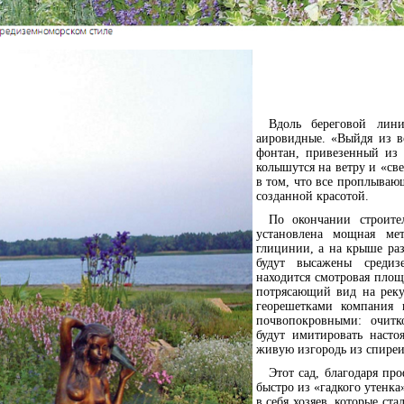
Вдоль береговой лин
аировидные. «Выйдя из в
фонтан, привезенный из 
колышутся на ветру и «све
в том, что все проплываю
созданной красотой.
По окончании строите
установлена мощная мет
глицинии, а на крыше ра
будут высажены средиз
находится смотровая площ
потрясающий вид на реку
георешетками компания п
почвопокровными: очитк
будут имитировать насто
живую изгородь из спире
Этот сад, благодаря пр
быстро из «гадкого утенка
в себя хозяев, которые ста