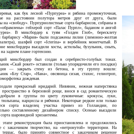
еревья, как бук лесной «Пурпуреа» и рябина промежуточная,
ые на расстоянии полутора метров друг от друга, были
ы на «свободу». Пурпурнолистные сорта барбарисов, собраны в
«обрамлены» гейхерой сорт «Палас Пурпл», баданом и аюгой
пуреа». В миксбордер к туям «Голден Глоб», бересклету
 барбарису «Мария» были подсажены лилии (лимонно-желтая
палитра), шалфей сорт «Icterina» и вербейник монетчатый. В
оне миксбордера высадили хосты, астильбы, бузульник, сныть,
 на заднем плане гортензию.
щий миксбордер был создан в серебристо-голубых тонах.
ник «Скай рокет» оставили (только упорядочили его посадки)
ция — закрыть стену из бетона, в эту группу вошли:
ник «Блу Стар», «Нана», овсяница сизая, стахис, гелиотроп,
доморфотека дождевая.
оздали прекрасный иридарий. Нивяник, нежная наперстянка
 пространство в березовой роще, внося в сад романтическую
одобрали в группы по цвету луковичные: крокусы, луки,
 тюльпаны, нарциссы и рябчики. Некоторые редкие или только
еся сорта владелец участка привез из Голландии, по
тельно составленному дизайнером списку. Осенью высадили
сорта шаровидной хризантемы.
 этапе реконструкция была приостановлена и продолжились
е с заказчиком творчество, на «нетронутой» территории. На
 террас, было принято совместное с заказчиком решение