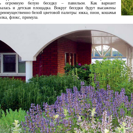
ть огромную белую беседку – павильон. Как вариант
валась и детская площадка. Вокруг беседки будут высажены
преимущественно белой цветовой палитры: юкка, пион, кошачья
олка, флокс, примула.