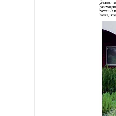
установи
рассматри
растения 
лапка, яск