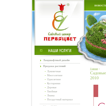
НОВОСТ
Ландшафтный дизайн
Продажа растений
Главная
»
Луковичные
Садовые
Многолетние
2010
Однолетние
Кустарники
Деревья
Хвойные
Лианы
Посадочный материал