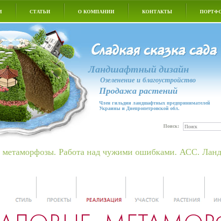
И
СТАТЬИ
О КОМПАНИИ
КОНТАКТЫ
ПОРТФ
Ландшафтный дизайн
Озеленение и благоустройство
Продажа растений
Член гильдии ландшафтных предпринимателей
Украины и Днепропетровской обл.
Поиск:
 метаморфозы. Работа над чужими ошибками. АСС. Лан