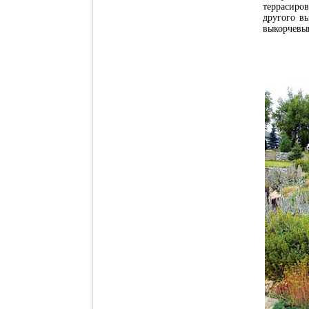
террасиро
другого в
выкорчевыв