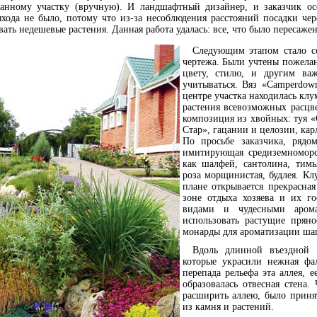
ванному участку (вручную). И ландшафтный дизайнер, и заказчик ос
ыхода не было, потому что из-за несоблюдения расстояний посадки ч
ать недешевые растения. Данная работа удалась: все, что было пересаже
Следующим этапом стало со
чертежа. Были учтены пожелан
цвету, стилю, и другим ва
учитываться. Вяз «Camperdow
центре участка находилась клу
растения всевозможных расцв
композиция из хвойных: туя «
Стар», гацании и целозии, ка
По просьбе заказчика, рядо
имитирующая средиземноморс
как шалфей, сантолина, тимь
роза морщинистая, будлея. Клу
плане открывается прекрасна
зоне отдыха хозяева и их го
видами и чудесными аром
использовать растущие пряно
монарды для ароматизации ша
Вдоль длинной въездной 
которые украсили нежная фал
перепада рельефа эта аллея, е
образовалась отвесная стена.
расширить аллею, было приня
из камня и растений.