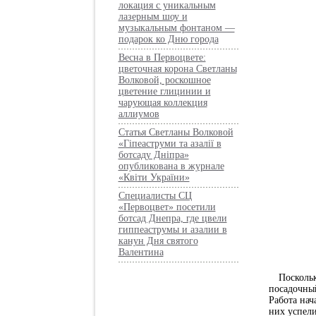
локация с уникальным
лазерным шоу и
музыкальным фонтаном —
подарок ко Дню города
Весна в Первоцвете:
цветочная корона Светланы
Волковой, роскошное
цветение глицинии и
чарующая коллекция
аллиумов
Статья Светланы Волковой
«Гіпеаструми та азалії в
ботсаду Дніпра»
опубликована в журнале
«Квіти України»
Специалисты СЦ
«Первоцвет» посетили
ботсад Днепра, где цвели
гиппеаструмы и азалии в
канун Дня святого
Валентина
Посколь
посадочный
Работа нач
них успели