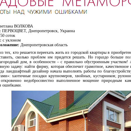
ветлана ВОЛКОВА
:
ПЕРВОЦВЕТ, Днепропетровск, Украина
50 соток
:
с уклоном
оложение:
Днепропетровская область
з тех, кто решается переехать жить из городской квартиры в приобрет
ставить, сколько проблем им придется решать. Но гораздо больше п
агородный дом, в особенности – с правильно обустроенным участком! 
вную задачу: найти фирму, которая обеспечит грамотное, качественное
да ландшафтный дизайнер начала выполнять работы по благоустройству
тами»: хаотичные посадки крупномеров, хвойных, кустарников; рулон
 откровенно недобросовестно выполненное мощение природным кам
и ошибками.