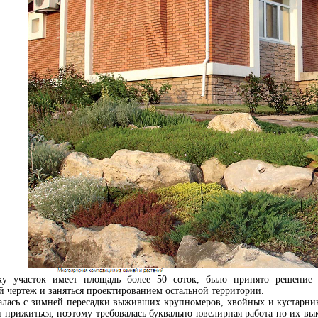
ку участок имеет площадь более 50 соток, было принято решение у
 чертеж и заняться проектированием остальной территории.
алась с зимней пересадки выживших крупномеров, хвойных и кустарнико
 прижиться, поэтому требовалась буквально ювелирная работа по их вы