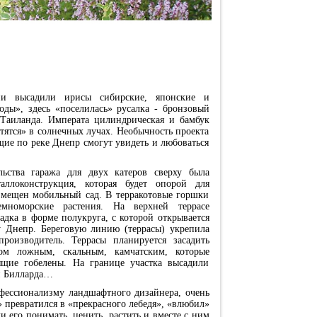
ии высадили ирисы сибирские, японские и
оды», здесь «поселилась» русалка - бронзовый
Таиланда. Императа цилиндрическая и бамбук
тятся» в солнечных лучах. Необычность проекта
щие по реке Днепр смогут увидеть и любоваться
льства гаража для двух катеров сверху была
аллоконструкция, которая будет опорой для
змещен мобильный сад. В терракотовые горшки
емноморские растения. На верхней террасе
адка в форме полукруга, с которой открывается
 Днепр. Береговую линию (террасы) укрепила
роизводитель. Террасы планируется засадить
ом ложным, скальным, камчатским, которые
ящие гобелены. На границе участка высадили
и Билларда…
офессионализму ландшафтного дизайнера, очень
» превратился в «прекрасного лебедя», «влюбил»
ли его понимать, ценить, растить и вместе с ним