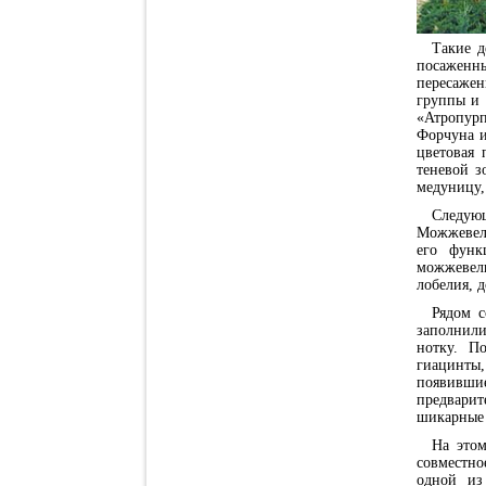
Такие д
посаженн
пересажен
группы и 
«Атропур
Форчуна и
цветовая 
теневой з
медуницу,
Следую
Можжевель
его функ
можжевель
лобелия, 
Рядом с
заполнили
нотку. П
гиацинты,
появивши
предвари
шикарные 
На этом
совместно
одной из