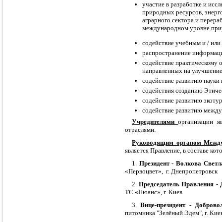
участие в разработке и исс
природных ресурсов, энерг
аграрного сектора и перера
международном уровне при
содействие учебным и / ил
распространение информаци
содействие практическому 
направленных на улучшение 
содействие развитию науки 
содействия созданию Этиче
содействие развитию экоту
содействие развитию между
Учредителями
организации я
отраслями.
Р
уководящим органом Между
является Правление, в составе кот
1.
Президент - Волкова Свет
«Первоцвет», г. Днепропетровск
2.
Председатель Правления
-
ТС
«
Нюанс
», г. Киев
3.
Вице-президент
-
Доброво
питомник
а "Зелён
ый
Э
д
е
м"
, г
. Кие