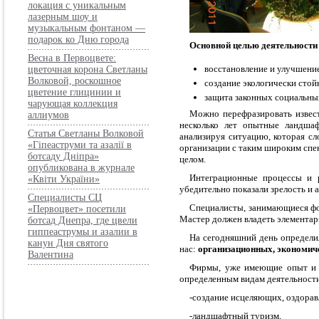
локация с уникальным
лазерным шоу и
музыкальным фонтаном —
подарок ко Дню города
Основной целью деятельности
Весна в Первоцвете:
восстановление и улучшени
цветочная корона Светланы
Волковой, роскошное
создание экологически стой
цветение глицинии и
защита законных социальных
чарующая коллекция
Можно перефразировать извест
аллиумов
несколько лет опытные ландшаф
Статья Светланы Волковой
анализируя ситуацию, которая с
«Гіпеаструми та азалії в
организации с таким широким спек
ботсаду Дніпра»
целом.
опубликована в журнале
Интеграционные процессы и 
«Квіти України»
убедительно показали зрелость и 
Специалисты СЦ
Специалисты, занимающиеся фор
«Первоцвет» посетили
Мастер должен владеть элементар
ботсад Днепра, где цвели
гиппеаструмы и азалии в
На сегодняшний день определи
канун Дня святого
нас:
организационных, экономич
Валентина
Фирмы, уже имеющие опыт и с
определенным видам деятельност
-создание исцеляющих, оздора
-ландшафтный туризм,