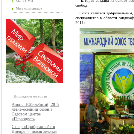
которая создана на основе о
Мы в СМИ
свобод.
Ми в соцмережах
Союз является добровольным,
специалистов в области ландшаф
2011г.
Последние новости
Анонс! Юбилейный, 20-й
летне-осенний сезон в
Садовом центре
«Первоцвет»
Сквер «Прибрежный» в
Днепре — новая зеленая