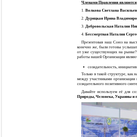
Членами Правления являются
1.
Волкова Светлана Василье
2.
Дурицкая Ирина Владимиро
3.
Добровольская Наталия Ни
4.
Бессме
ртная Наталия Серге
Презентовав наш Союз на выст
конечно же, были готовы услышат
от уже существующих на рынке?
работы нашей Организации являю
созидательность, инициатив
Только в такой структуре, как
между участниками организации 
созидательного позитивного синте
Давайте используем её для со
Природы, Человека, Украины и 