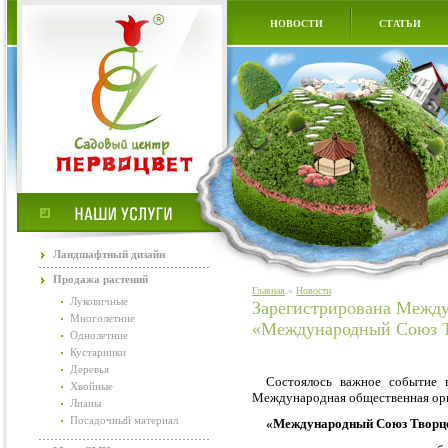
НОВОСТИ
СТАТЬИ
Ландшафтный дизайн
Продажа растений
Главная
»
Новости
Луковичные
Зарегистрирована Между
Многолетние
«Международный Союз 
Однолетние
Кустарники
Деревья
Состоялось важное событие в
Хвойные
Международная общественная ор
Лианы
Посадочный материал
«Международный Союз Творц